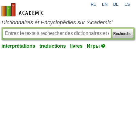
RU
EN
DE
ES
fr-academic.com
Dictionnaires et Encyclopédies sur 'Academic'
Recherche!
interprétations
traductions
livres
Игры ⚽