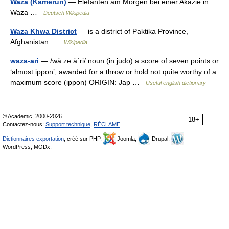
Waza (Kamerun)
— Elefanten am Morgen bei einer Akazie in
Waza …
Deutsch Wikipedia
Waza Khwa District
— is a district of Paktika Province,
Afghanistan …
Wikipedia
waza-ari
— /wä zə äˈri/ noun (in judo) a score of seven points or
‘almost ippon’, awarded for a throw or hold not quite worthy of a
maximum score (ippon) ORIGIN: Jap …
Useful english dictionary
© Academic, 2000-2026
18+
Contactez-nous:
Support technique
,
RÉCLAME
Dictionnaires exportation
, créé sur PHP,
Joomla,
Drupal,
WordPress, MODx.