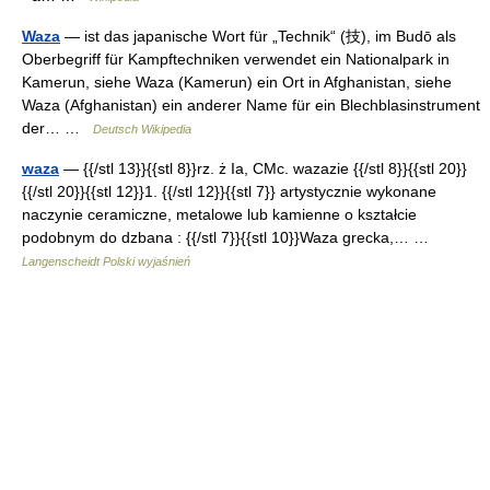
Waza
— ist das japanische Wort für „Technik“ (技), im Budō als
Oberbegriff für Kampftechniken verwendet ein Nationalpark in
Kamerun, siehe Waza (Kamerun) ein Ort in Afghanistan, siehe
Waza (Afghanistan) ein anderer Name für ein Blechblasinstrument
der… …
Deutsch Wikipedia
waza
— {{/stl 13}}{{stl 8}}rz. ż Ia, CMc. wazazie {{/stl 8}}{{stl 20}}
{{/stl 20}}{{stl 12}}1. {{/stl 12}}{{stl 7}} artystycznie wykonane
naczynie ceramiczne, metalowe lub kamienne o kształcie
podobnym do dzbana : {{/stl 7}}{{stl 10}}Waza grecka,… …
Langenscheidt Polski wyjaśnień