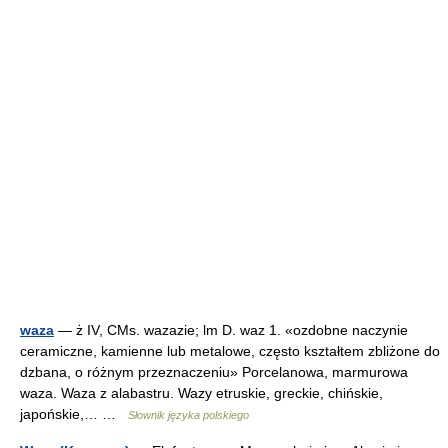
waza
— ż IV, CMs. wazazie; lm D. waz 1. «ozdobne naczynie
ceramiczne, kamienne lub metalowe, często kształtem zbliżone do
dzbana, o różnym przeznaczeniu» Porcelanowa, marmurowa
waza. Waza z alabastru. Wazy etruskie, greckie, chińskie,
japońskie,… …
Słownik języka polskiego