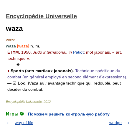
Encyclopédie Universelle
waza
waza
waza
[waza]
n. m.
ÉTYM.
1950,
Judo international, in
Petiot
; mot japonais, « art,
technique ».
❖
♦
Sports (arts martiaux japonais).
Technique spécifique du
combat (en général employé en second élément d'expressions).
— ☑
Loc.
Waza ari :
avantage technique qui, redoublé, peut
décider du combat.
Encyclopédie Universelle
.
2012
.
Игры ⚽
Поможем решить контрольную работу
way of life
wedge